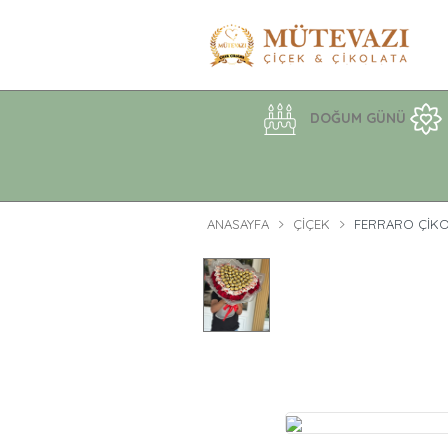
DOĞUM GÜNÜ
ANASAYFA
ÇIÇEK
FERRARO ÇİKO