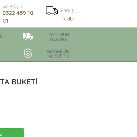
Bizi Arayın
Sipariş
0322 459 10
Takibi
01
AYNI GÜN
E
TESLİMAT
GÜVENİLİR
ALIŞVERİŞ
TA BUKETİ
e