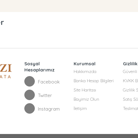
er
Sosyal
Kurumsal
Gizlilik
Hesaplarımız
Hakkımızda
Güvenli 
Banka Hesap Bilgileri
KVKK Bi
Facebook
Site Haritası
Gizlilik
Twitter
Bayimiz Olun
Satış S
İletişim
Teslima
Instagram