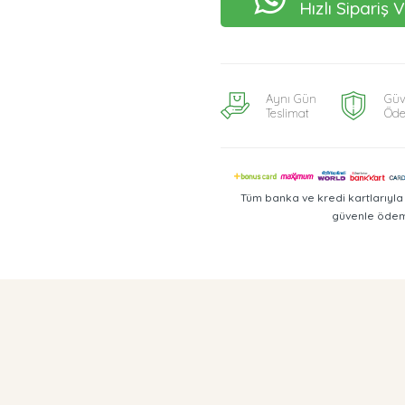
Hızlı Sipariş 
Aynı Gün
Güv
Teslimat
Öd
Tüm banka ve kredi kartlarıyl
güvenle ödeme