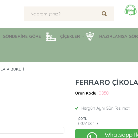
GÖNDERİME GÖRE
ÇİÇEKLER
HAZIRLANIŞA GÖR
LATA BUKETİ
FERRARO ÇİKOLA
Ürün Kodu:
0050
Hergün Aynı Gün Teslimat
,00 TL
(KDV Dahil)
Whatsapp İl