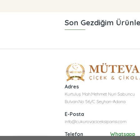
Son Gezdiğim Ürünl
Adres
Kurtuluş Mah.Mehmet Nuri Sabuncu
Bulvarı.No 56/C Seyhan-Adana
E-Posta
info@cukurovaciceksiparisi.com
Telefon
Whatsapp