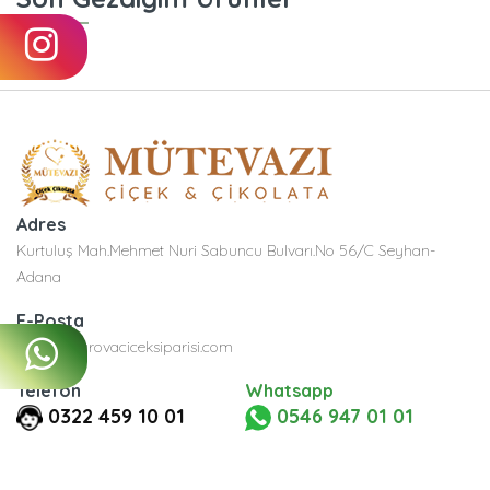
Adres
Kurtuluş Mah.Mehmet Nuri Sabuncu Bulvarı.No 56/C Seyhan-
Adana
E-Posta
info@cukurovaciceksiparisi.com
Telefon
Whatsapp
0322 459 10 01
0546 947 01 01