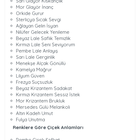
Sarı Glayör Kıskançlık
Mor Glayör İnanç
Orkide Gurur
Sterliçya Sıcak Sevgi
Ağlayan Gelin İsyan
Nilüfer Gelecek Yenileme
Beyaz Lale Saflık Temizlik
Kırmızı Lale Seni Seviyorum
Pembe Lale Anlayış
Sarı Lale Gerginlik
Menekşe Alçak Gönüllü
Kamelya Mağrur
Lilyum Güven
Frezya Suçsuzluk
Beyaz Krizantem Sadakat
Kırmızı Krizantem Sessiz İstek
Mor Krizantem Brukluk
Mersedes Gülü Melankoli
Altın Kadeh Umut
Fulya Unutma
Renklere Göre Çiçek Anlamları
Pembe Çiçek Şefkat