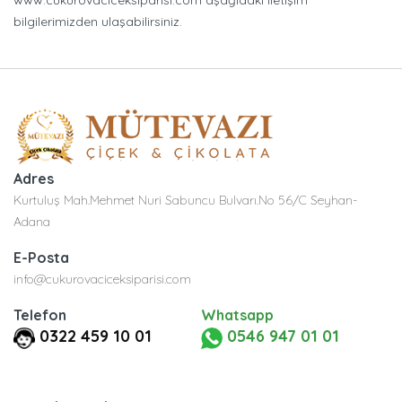
www.cukurovaciceksiparisi.com aşağıdaki iletişim
bilgilerimizden ulaşabilirsiniz.
Adres
Kurtuluş Mah.Mehmet Nuri Sabuncu Bulvarı.No 56/C Seyhan-
Adana
E-Posta
info@cukurovaciceksiparisi.com
Telefon
Whatsapp
0322 459 10 01
0546 947 01 01