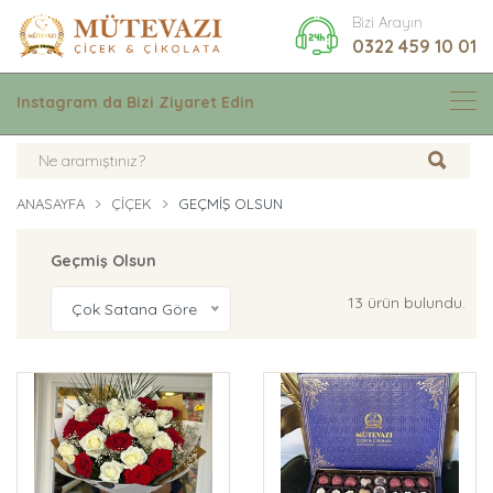
Bizi Arayın
0322 459 10 01
Instagram da Bizi Ziyaret Edin
ANASAYFA
ÇIÇEK
GEÇMIŞ OLSUN
Geçmiş Olsun
13 ürün bulundu.
Çok Satana Göre