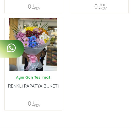
0
,0 TL
0
,0 TL
+KDV
+KDV
Aynı Gün Teslimat
RENKLİ PAPATYA BUKETİ
0
,0 TL
+KDV