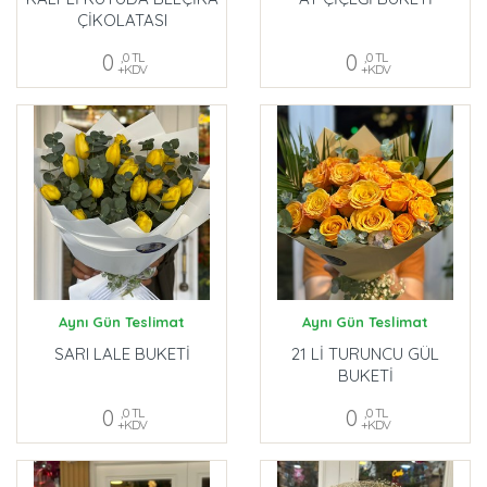
ÇİKOLATASI
0
,0 TL
0
,0 TL
+KDV
+KDV
Aynı Gün Teslimat
Aynı Gün Teslimat
SARI LALE BUKETİ
21 Lİ TURUNCU GÜL
BUKETİ
0
,0 TL
0
,0 TL
+KDV
+KDV