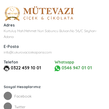
Adres
Kurtuluş Mah.Mehmet Nuri Sabuncu Bulvarı.No 56/C Seyhan-
Adana
E-Posta
info@cukurovaciceksiparisi.com
Telefon
Whatsapp
0322 459 10 01
0546 947 01 01
Sosyal Hesaplarımız
Facebook
Twitter