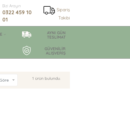
Bizi Arayın
Sipariş
0322 459 10
Takibi
01
AYNI GÜN
E
TESLİMAT
GÜVENİLİR
ALIŞVERİŞ
1 ürün bulundu.
Göre