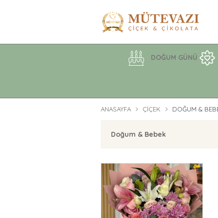
DOĞUM GÜNÜ
ANASAYFA
ÇIÇEK
DOĞUM & BEB
Doğum & Bebek