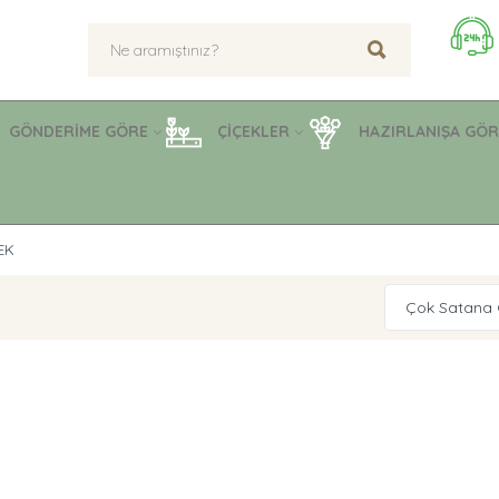
GÖNDERİME GÖRE
ÇİÇEKLER
HAZIRLANIŞA GÖR
EK
Çok Satana 