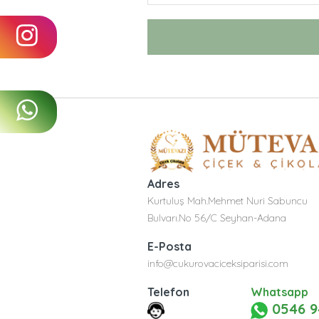
Adres
Kurtuluş Mah.Mehmet Nuri Sabuncu
Bulvarı.No 56/C Seyhan-Adana
E-Posta
info@cukurovaciceksiparisi.com
Telefon
Whatsapp
0546 9