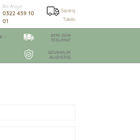
Bizi Arayın
Sipariş
0322 459 10
Takibi
01
AYNI GÜN
E
TESLİMAT
GÜVENİLİR
ALIŞVERİŞ