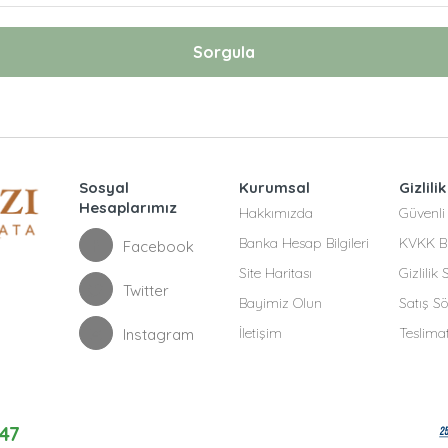
Sorgula
Sosyal
Kurumsal
Gizlilik
Hesaplarımız
Hakkımızda
Güvenli 
Banka Hesap Bilgileri
KVKK Bi
Facebook
Site Haritası
Gizlilik
Twitter
Bayimiz Olun
Satış S
İletişim
Teslima
Instagram
47