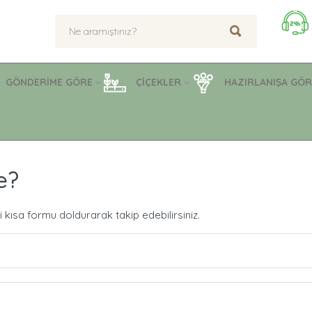
GÖNDERİME GÖRE
ÇİÇEKLER
HAZIRLANIŞA GÖR
e?
 kısa formu doldurarak takip edebilirsiniz.