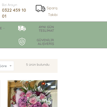
Bizi Arayın
Sipariş
0322 459 10
Takibi
01
AYNI GÜN
E
TESLİMAT
GÜVENİLİR
ALIŞVERİŞ
5 ürün bulundu.
Göre