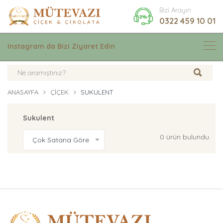
Bizi Arayın
0322 459 10 01
Instagram da Bizi Ziyaret Edin
ANASAYFA
ÇIÇEK
SUKULENT
Sukulent
0 ürün bulundu.
Çok Satana Göre