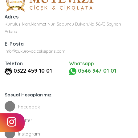
Adres
Kurtuluş Mah.Mehmet Nuri Sabuncu Bulvarı.No 56/C Seyhan-
Adana
E-Posta
info@cukurovaciceksiparisi.com
Telefon
Whatsapp
0322 459 10 01
0546 947 01 01
Sosyal Hesaplarımız
Facebook
Twitter
Instagram