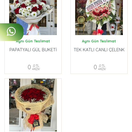
Aynı Gün Teslimat
Aynı Gün Teslimat
PAPATYALI GÜL BUKETİ
TEK KATLI CANLI ÇELENK
0
,0 TL
0
,0 TL
+KDV
+KDV