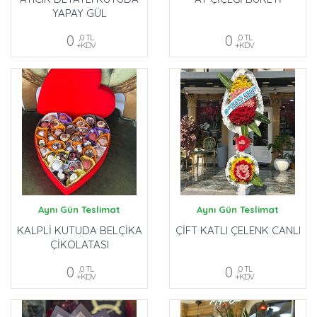
YAPAY GÜL
0
,0 TL
0
,0 TL
+KDV
+KDV
Aynı Gün Teslimat
Aynı Gün Teslimat
KALPLİ KUTUDA BELÇİKA
ÇİFT KATLI ÇELENK CANLI
ÇİKOLATASI
0
,0 TL
0
,0 TL
+KDV
+KDV