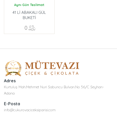
Aynı Gün Teslimat
41 Lİ ABAKALI GÜL
BUKETİ
0
,0 TL
+KDV
Adres
Kurtuluş Mah.Mehmet Nuri Sabuncu Bulvarı.No 56/C Seyhan-
Adana
E-Posta
info@cukurovaciceksiparisi.com