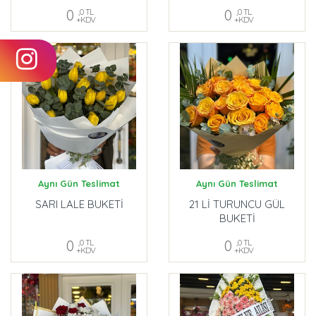
0
,0 TL
0
,0 TL
+KDV
+KDV
Aynı Gün Teslimat
Aynı Gün Teslimat
SARI LALE BUKETİ
21 Lİ TURUNCU GÜL
BUKETİ
0
,0 TL
0
,0 TL
+KDV
+KDV