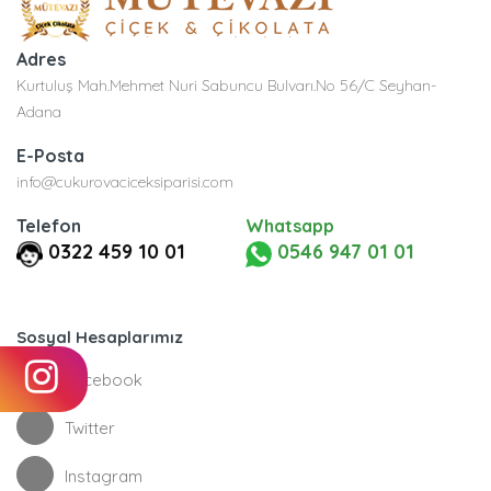
Adres
Kurtuluş Mah.Mehmet Nuri Sabuncu Bulvarı.No 56/C Seyhan-
Adana
E-Posta
info@cukurovaciceksiparisi.com
Telefon
Whatsapp
0322 459 10 01
0546 947 01 01
Sosyal Hesaplarımız
Facebook
Twitter
Instagram