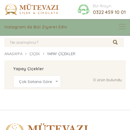
Bizi Arayın
0322 459 10 01
Instagram da Bizi Ziyaret Edin
ANASAYFA
ÇIÇEK
YAPAY ÇIÇEKLER
Yapay Çiçekler
0 ürün bulundu.
Çok Satana Göre