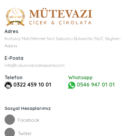
Adres
Kurtuluş Mah.Mehmet Nuri Sabuncu Bulvarı.No 56/C Seyhan-
Adana
E-Posta
info@cukurovaciceksiparisi.com
Telefon
Whatsapp
0322 459 10 01
0546 947 01 01
Sosyal Hesaplarımız
Facebook
Twitter