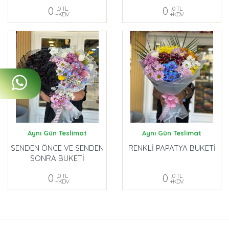
0
,0 TL
0
,0 TL
+KDV
+KDV
Aynı Gün Teslimat
Aynı Gün Teslimat
SENDEN ÖNCE VE SENDEN
RENKLİ PAPATYA BUKETİ
SONRA BUKETİ
0
,0 TL
0
,0 TL
+KDV
+KDV