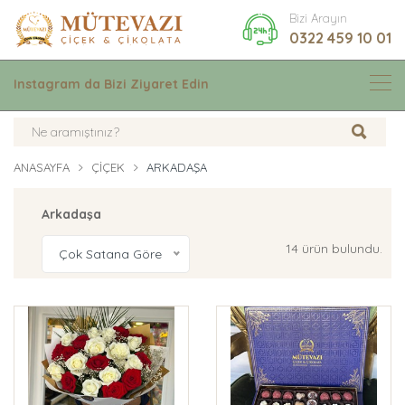
Bizi Arayın
0322 459 10 01
Instagram da Bizi Ziyaret Edin
ANASAYFA
ÇIÇEK
ARKADAŞA
Arkadaşa
14 ürün bulundu.
Çok Satana Göre