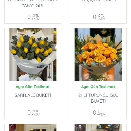
YAPAY GÜL
0
,0 TL
0
,0 TL
+KDV
+KDV
Aynı Gün Teslimat
Aynı Gün Teslimat
SARI LALE BUKETİ
21 Lİ TURUNCU GÜL
BUKETİ
0
,0 TL
0
,0 TL
+KDV
+KDV