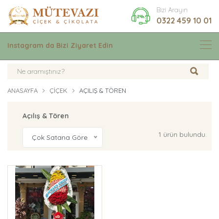
Bizi Arayın
0322 459 10 01
Instagram da Bizi Ziyaret Edin
ANASAYFA
ÇIÇEK
AÇILIŞ & TÖREN
Açılış & Tören
1 ürün bulundu.
Çok Satana Göre