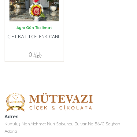
Aynı Gün Teslimat
ÇİFT KATLI ÇELENK CANLI
0
,0 TL
+KDV
Adres
Kurtuluş Mah.Mehmet Nuri Sabuncu Bulvarı.No 56/C Seyhan-
Adana