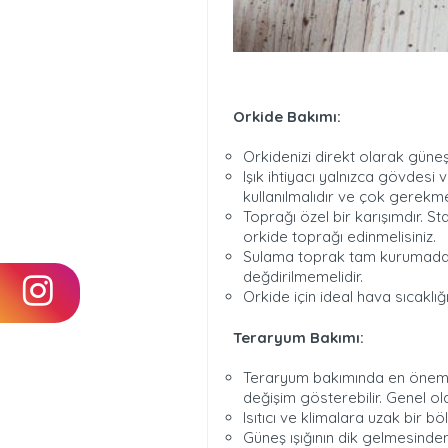
Orkide Bakımı:
Orkidenizi direkt olarak güneş
Işık ihtiyacı yalnızca gövdesi 
kullanılmalıdır ve çok gerekme
Toprağı özel bir karışımdır. St
orkide toprağı edinmelisiniz.
Sulama toprak tam kurumadan 
değdirilmemelidir.
Orkide için ideal hava sıcakl
Teraryum Bakımı:
Teraryum bakımında en önemli h
değişim gösterebilir. Genel o
Isıtıcı ve klimalara uzak bir b
Güneş ışığının dik gelmesinden