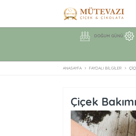
DOĞUM GÜNÜ
ANASAYFA
FAYDALI BILGILER
ÇIÇ
Çiçek Bakım