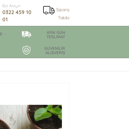
Bizi Arayın
Sipariş
0322 459 10
Takibi
01
AYNI GÜN
E
TESLİMAT
GÜVENİLİR
ALIŞVERİŞ