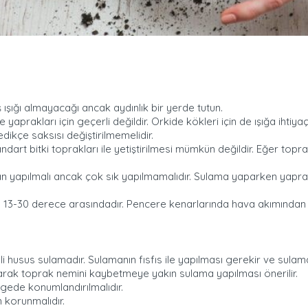
 ışığı almayacağı ancak aydınlık bir yerde tutun.
ve yaprakları için geçerli değildir. Orkide kökleri için de ışığa ihti
dikçe saksısı değiştirilmemelidir.
andart bitki toprakları ile yetiştirilmesi mümkün değildir. Eğer to
yapılmalı ancak çok sık yapılmamalıdır. Sulama yaparken yaprak
ığı 13-30 derece arasındadır. Pencere kenarlarında hava akımından
usus sulamadır. Sulamanın fısfıs ile yapılması gerekir ve sulama 
larak toprak nemini kaybetmeye yakın sulama yapılması önerilir.
ölgede konumlandırılmalıdır.
 korunmalıdır.