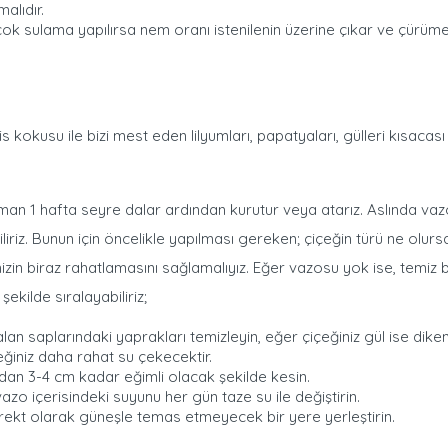
alıdır.
ok sulama yapılırsa nem oranı istenilenin üzerine çıkar ve çürü
mis kokusu ile bizi mest eden lilyumları, papatyaları, gülleri kısacas
an 1 hafta seyre dalar ardından kurutur veya atarız. Aslında vaz
iriz. Bunun için öncelikle yapılması gereken; çiçeğin türü ne olurs
zin biraz rahatlamasını sağlamalıyız. Eğer vazosu yok ise, temiz bi
şekilde sıralayabiliriz;
lan saplarındaki yaprakları temizleyin, eğer çiçeğiniz gül ise dike
eğiniz daha rahat su çekecektir.
ndan 3-4 cm kadar eğimli olacak şekilde kesin.
zo içerisindeki suyunu her gün taze su ile değiştirin.
rekt olarak güneşle temas etmeyecek bir yere yerleştirin.