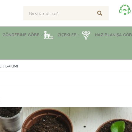
GÖNDERİME GÖRE
ÇİÇEKLER
HAZIRLANIŞA GÖR
EK BAKIMI
ı